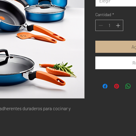
Elegir
Cantidad
*
Ag
R
adherentes duraderos para cocinar y 