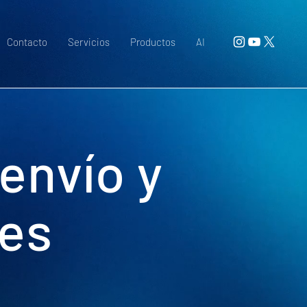
Contacto
Servicios
Productos
AI
 envío y
es