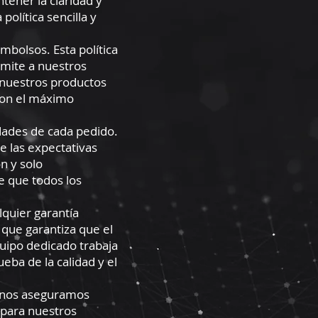
tener la claridad y
olítica sencilla y
mbolsos. Esta política
mite a nuestros
 nuestros productos
con el máximo
dades de cada pedido.
 las expectativas
n y solo
e que todos los
lquier garantía
 que garantiza que el
quipo dedicado trabaja
eba de la calidad y el
e nos aseguramos
 para nuestros