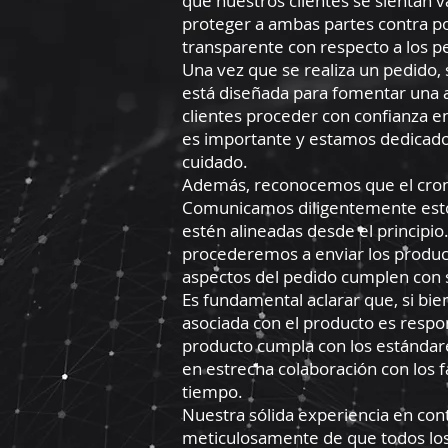
que nuestros clientes se sientan 
proteger a ambas partes contra pos
transparente con respecto a los p
Una vez que se realiza un pedido, 
está diseñada para fomentar una 
clientes proceder con confianza e
es importante y estamos dedicado
cuidado.
Además, reconocemos que el crono
Comunicamos diligentemente estos
estén alineadas desde el princip
procederemos a enviar los producto
aspectos del pedido cumplen con s
Es fundamental aclarar que, si bie
asociada con el producto es respo
producto cumpla con los estándares
en estrecha colaboración con los f
tiempo.
Nuestra sólida experiencia en con
meticulosamente de que todos los