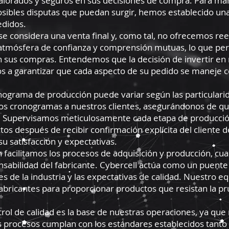
valorados y seguros en sus decisiones de compra. Para man
ibles disputas que puedan surgir, hemos establecido una p
edidos.
se considera una venta final y, como tal, no ofrecemos ree
atmósfera de confianza y comprensión mutuas, lo que per
n sus compras. Entendemos que la decisión de invertir en
s a garantizar que cada aspecto de su pedido se maneje 
grama de producción puede variar según las particulari
 cronogramas a nuestros clientes, asegurándonos de que
io. Supervisamos meticulosamente cada etapa de producció
s después de recibir confirmación explícita del cliente d
u satisfacción y expectativas.
n facilitamos los procesos de adquisición y producción, cua
nsabilidad del fabricante. Cybercell actúa como un puente
 de la industria y las expectativas de calidad. Nuestro e
abricantes para proporcionar productos que resistan la pru
trol de calidad es la base de nuestras operaciones, ya qu
 procesos cumplan con los estándares establecidos tanto