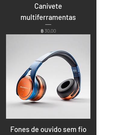
Canivete
multiferramentas
Preço
฿ 30,00
Fones de ouvido sem fio