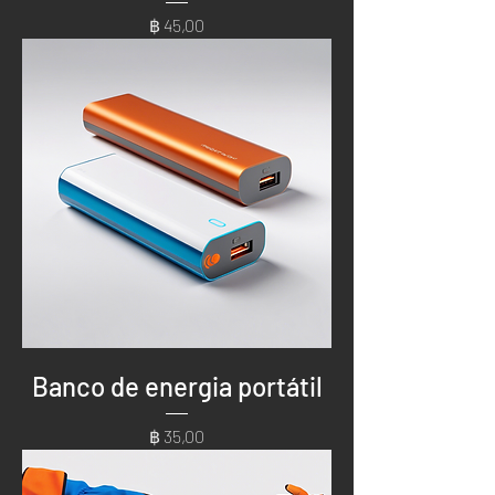
Preço
฿ 45,00
Banco de energia portátil
Preço
฿ 35,00