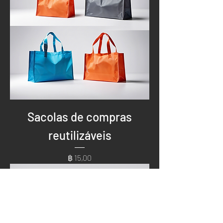
Sacolas de compras
reutilizáveis
Preço
฿ 15,00