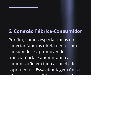
6. Conexão Fábrica-Consumidor
Por fim, somos especializados em
conectar fábricas diretamente com
consumidores, promovendo
transparência e aprimorando a
comunicação em toda a cadeia de
suprimentos. Essa abordagem única
não apenas simplifica as operações,
mas também aborda diretamente as
preferências do consumidor,
permitindo feedback e ajustes mais
rápidos. Ao preencher a lacuna entre
fábricas e usuários finais, permitimos
que nossos clientes tomem decisões
informadas que impulsionam o
crescimento dos negócios e a