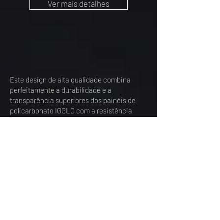
Ver mais detalhes
Este design de alta qualidade combina
perfeitamente a durabilidade e a
transparência superiores dos painéis de
policarbonato IGGLO com a resistência
excepcional e as propriedades leves da
estrutura em liga de alumínio de aviação
6063, tanto na parte superior quanto na
inferior. As estruturas em liga de alumínio
não só proporcionam excelente suporte
estrutural e estabilidade, como também
adicionam uma estética elegante e
moderna ao design geral, tornando-o
adequado para uma ampla gama de
aplicações arquitetônicas e externas.