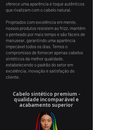
oferece uma aparência e toque autênticos
que rivalizam com o cabelo natural.
Projetados com excelência em mente,
nossos produtos resistem ao frizz, mantêm
o penteado por mais tempo e são fáceis de
manusear, garantindo uma aparência
impecável todos os dias. Temos o
compromisso de fornecer apenas cabelos
sintéticos da melhor qualidade,
estabelecendo o padrão do setor em
excelência, inovação e satisfação do
cliente.
Cabelo sintético premium -
qualidade incomparável e
acabamento superior