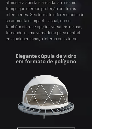
atmosfera aberta e arejada, ao mesmo
tempo que oferece proteção contra as
intempéries. Seu formato diferenciado não
só aumenta o impacto visual, como
também oferece opções versáteis de uso,
tornando-o uma verdadeira peça central
em qualquer espaço interno ou externo.
Elegante cúpula de vidro
em formato de polígono