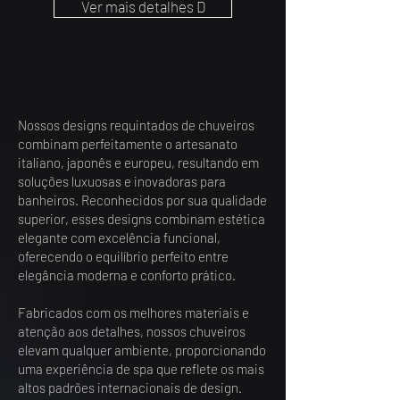
Ver mais detalhes D
Nossos designs requintados de chuveiros
combinam perfeitamente o artesanato
italiano, japonês e europeu, resultando em
soluções luxuosas e inovadoras para
banheiros. Reconhecidos por sua qualidade
superior, esses designs combinam estética
elegante com excelência funcional,
oferecendo o equilíbrio perfeito entre
elegância moderna e conforto prático.
Fabricados com os melhores materiais e
atenção aos detalhes, nossos chuveiros
elevam qualquer ambiente, proporcionando
uma experiência de spa que reflete os mais
altos padrões internacionais de design.