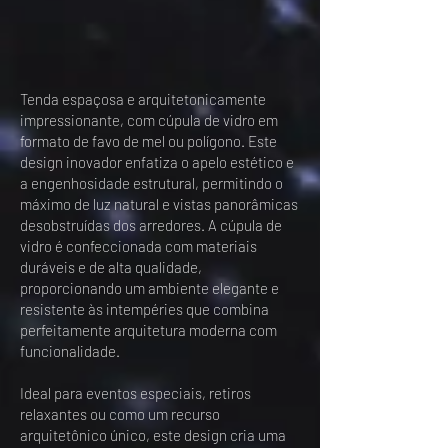
Tenda espaçosa e arquitetonicamente
impressionante, com cúpula de vidro em
formato de favo de mel ou polígono. Este
design inovador enfatiza o apelo estético e
a engenhosidade estrutural, permitindo o
máximo de luz natural e vistas panorâmicas
desobstruídas dos arredores. A cúpula de
vidro é confeccionada com materiais
duráveis e de alta qualidade,
proporcionando um ambiente elegante e
resistente às intempéries que combina
perfeitamente arquitetura moderna com
funcionalidade.
Ideal para eventos especiais, retiros
relaxantes ou como um recurso
arquitetônico único, este design cria uma