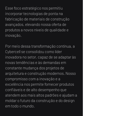
Esse foco estratégico nos permitiu
incorporar tecnologias de ponta na
fabricação de materiais de construção
avançados, elevando nossa oferta de
produtos a novos níveis de qualidade e
inovação.
Por meio dessa transformação contínua, a
Cybercell se consolidou como líder
inovadora no setor, capaz de se adaptar às
novas tendências e às demandas em
constante mudança dos projetos de
arquitetura e construção modernos. Nosso
compromisso com a inovação e a
excelência nos permite fornecer produtos
confiáveis e de alto desempenho que
atendem aos mais altos padrões e ajudam a
moldar o futuro da construção e do design
em todo o mundo.