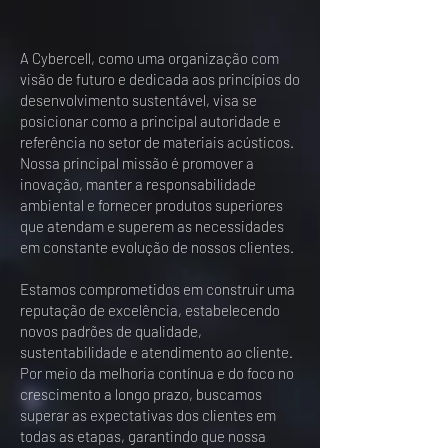
A Cybercell, como uma organização com
visão de futuro e dedicada aos princípios do
desenvolvimento sustentável, visa se
posicionar como a principal autoridade e
referência no setor de materiais acústicos.
Nossa principal missão é promover a
inovação, manter a responsabilidade
ambiental e fornecer produtos superiores
que atendam e superem as necessidades
em constante evolução de nossos clientes.
Estamos comprometidos em construir uma
reputação de excelência, estabelecendo
novos padrões de qualidade,
sustentabilidade e atendimento ao cliente.
Por meio da melhoria contínua e do foco no
crescimento a longo prazo, buscamos
superar as expectativas dos clientes em
todas as etapas, garantindo que nossa