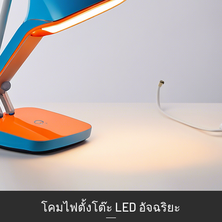
โคมไฟตั้งโต๊ะ LED อัจฉริยะ