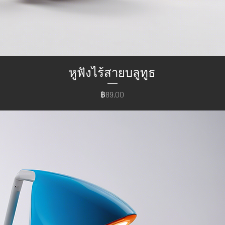
หูฟังไร้สายบลูทูธ
ราคา
฿89.00