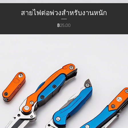
สายไฟต่อพ่วงสำหรับงานหนัก
ราคา
฿25.00