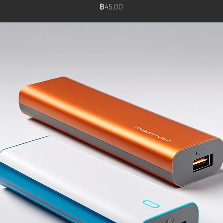
ราคา
฿45.00