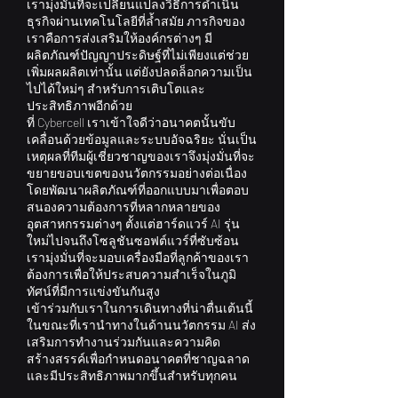
เรามุ่งมั่นที่จะเปลี่ยนแปลงวิธีการดำเนิน
ธุรกิจผ่านเทคโนโลยีที่ล้ำสมัย ภารกิจของ
เราคือการส่งเสริมให้องค์กรต่างๆ มี
ผลิตภัณฑ์ปัญญาประดิษฐ์ที่ไม่เพียงแต่ช่วย
เพิ่มผลผลิตเท่านั้น แต่ยังปลดล็อกความเป็น
ไปได้ใหม่ๆ สำหรับการเติบโตและ
ประสิทธิภาพอีกด้วย
ที่ Cybercell เราเข้าใจดีว่าอนาคตนั้นขับ
เคลื่อนด้วยข้อมูลและระบบอัจฉริยะ นั่นเป็น
เหตุผลที่ทีมผู้เชี่ยวชาญของเราจึงมุ่งมั่นที่จะ
ขยายขอบเขตของนวัตกรรมอย่างต่อเนื่อง
โดยพัฒนาผลิตภัณฑ์ที่ออกแบบมาเพื่อตอบ
สนองความต้องการที่หลากหลายของ
อุตสาหกรรมต่างๆ ตั้งแต่ฮาร์ดแวร์ AI รุ่น
ใหม่ไปจนถึงโซลูชันซอฟต์แวร์ที่ซับซ้อน
เรามุ่งมั่นที่จะมอบเครื่องมือที่ลูกค้าของเรา
ต้องการเพื่อให้ประสบความสำเร็จในภูมิ
ทัศน์ที่มีการแข่งขันกันสูง
เข้าร่วมกับเราในการเดินทางที่น่าตื่นเต้นนี้
ในขณะที่เรานำทางในด้านนวัตกรรม AI ส่ง
เสริมการทำงานร่วมกันและความคิด
สร้างสรรค์เพื่อกำหนดอนาคตที่ชาญฉลาด
และมีประสิทธิภาพมากขึ้นสำหรับทุกคน