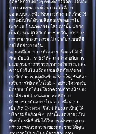
อุตสาหกรรมต่างๆ ตั้งแต่การผลิตไปจนถึง
การดูแลสุขภาพ ด้วยการเน้นที่การ
ออกแบบและฟังก์ชันการทำงานที่เน้นผู้ใช้
เราจึงมั่นใจได้ว่าผลิตภัณฑ์ของเราไม่
เพียงแต่เป็นนวัตกรรมใหม่เท่านั้น แต่ยัง
เป็นมิตรต่อผู้ใช้อีกด้วย ช่วยให้ลูกค้าของ
เราสามารถผสานรวม AI เข้ากับระบบที่มี
อยู่ได้อย่างราบรื่น
นอกเหนือจากการพัฒนาฮาร์ดแวร์ AI ที่
ทันสมัยแล้ว เรายังให้ความสำคัญกับการ
ผนวกรวมการพิจารณาทางจริยธรรมและ
ความยั่งยืนในนวัตกรรมผลิตภัณฑ์ของ
เราอีกด้วย เรามุ่งมั่นที่จะสร้างโซลูชันที่ส่ง
เสริมการใช้เทคโนโลยี AI อย่างมีความรับ
ผิดชอบ เพื่อให้แน่ใจว่าความก้าวหน้าของ
เรามีส่วนสนับสนุนอนาคตที่ดีกว่า
ด้วยการมุ่งมั่นอย่างไม่ลดละเพื่อความ
เป็นเลิศ Cybercell จึงไม่เพียงแต่เป็นผู้ให้
บริการผลิตภัณฑ์ AI เท่านั้น แต่เรายังเป็น
พันธมิตรที่เชื่อถือได้ในการเดินทางสู่การ
สร้างสรรค์นวัตกรรมของคุณ ช่วยให้คุณ
สามารถใช้ประโยชน์จากศักยภาพ