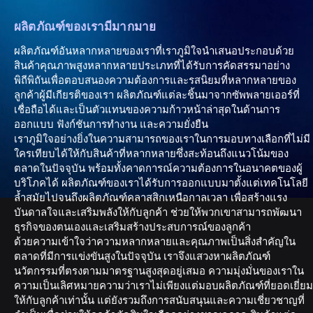
ผลิตภัณฑ์ของเรามีมากมาย
ผลิตภัณฑ์อันหลากหลายของเราที่เราภูมิใจนำเสนอประกอบด้วย
สินค้าคุณภาพสูงหลากหลายประเภทที่ได้รับการคัดสรรมาอย่าง
พิถีพิถันเพื่อตอบสนองความต้องการและรสนิยมที่หลากหลายของ
ลูกค้าผู้มีเกียรติของเรา ผลิตภัณฑ์แต่ละชิ้นมาจากซัพพลายเออร์ที่
เชื่อถือได้และเป็นตัวแทนของความก้าวหน้าล่าสุดในด้านการ
ออกแบบ ฟังก์ชันการทำงาน และความยั่งยืน
เราภูมิใจอย่างยิ่งในความสามารถของเราในการมอบทางเลือกที่ไม่มี
ใครเทียบได้ให้กับสินค้าที่หลากหลายซึ่งสะท้อนถึงแนวโน้มของ
ตลาดในปัจจุบัน พร้อมทั้งคาดการณ์ความต้องการในอนาคตของผู้
บริโภคได้ ผลิตภัณฑ์ของเราได้รับการออกแบบมาตั้งแต่เทคโนโลยี
ล้ำสมัยไปจนถึงผลิตภัณฑ์คลาสสิกเหนือกาลเวลา เพื่อสร้างแรง
บันดาลใจและเสริมพลังให้กับลูกค้า ช่วยให้พวกเขาสามารถพัฒนา
ธุรกิจของตนเองและเสริมสร้างประสบการณ์ของลูกค้า
ด้วยความเข้าใจว่าความหลากหลายและคุณภาพเป็นสิ่งสำคัญใน
ตลาดที่มีการแข่งขันสูงในปัจจุบัน เราจึงแสวงหาผลิตภัณฑ์
นวัตกรรมที่ตรงตามมาตรฐานสูงสุดอยู่เสมอ ความมุ่งมั่นของเราใน
ความเป็นเลิศหมายความว่าเราไม่เพียงแต่มอบผลิตภัณฑ์ที่ยอดเยี่ยม
ให้กับลูกค้าเท่านั้น แต่ยังรวมถึงการสนับสนุนและความเชี่ยวชาญที่