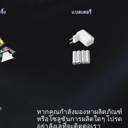
ิ้ง
แบตเตอรี่
า
หากคุณกำลังมองหาผลิตภัณฑ์
หรือโซลูชันการผลิตใดๆ โปรด
อย่าลังเลที่จะติดต่อเรา